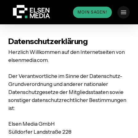
Skip
Menu
to
MOIN SAGEN!
main
content
Datenschutzerklärung
Herzlich Willkommen auf den Internetseiten von
elsenmedia.com.
Der Verantwortliche im Sinne der Datenschutz-
Grundverordnung und anderer nationaler
Datenschutzgesetze der Mitgliedsstaaten sowie
sonstiger datenschutzrechtlicher Bestimmungen
ist:
Elsen Media GmbH
Sülldorfer Landstraße 228