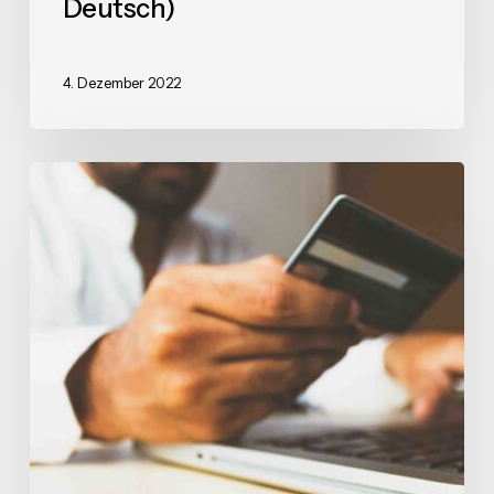
Deutsch)
4. Dezember 2022
PSD2
und
WooCommerce
Online-
Shop
–
Was
ist
zu
tun?