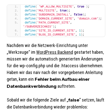
define
(
'WP_ALLOW_MULTISITE'
, 
true
)
;
define
(
'MULTISITE'
, 
true
)
;
define
(
'SUBDOMAIN_INSTALL'
, 
false
)
;
define
(
'DOMAIN_CURRENT_SITE'
, 
'domain.com'
)
;
define
(
'PATH_CURRENT_SITE'
, 
'/SUBVERZEICHNIS'
)
;
define
(
'SITE_ID_CURRENT_SITE'
, 
1
)
;
define
(
'BLOG_ID_CURRENT_SITE'
, 
1
)
;
Nachdem wir die Netzwerk-Einrichtung unter
„Werkzeuge“ im
WordPress Backend
gestartet haben,
müssen wir die automatisch generierten Änderungen
für die wp-config.php und die .htaccess übernehmen.
Haben wir das naiv nach der vorgegebenen Anleitung
getan, kann ein
Fehler beim Aufbau einer
Datenbankverbindung
auftreten.
Sobald wir die folgende Ziele auf „
false
“ setzen, läuft
die Datenbankverbindung wieder problemlos: