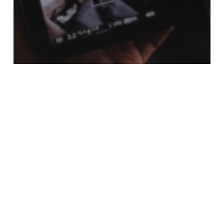
WOOCOMMERCE
WooCommerce Produkte
anlegen und erstellen
WordPress
Shopsystem
Woocommerce