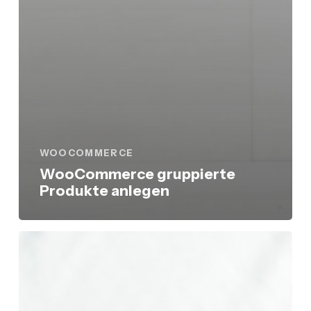
WOOCOMMERCE
WooCommerce gruppierte
Produkte anlegen
WooCommerce
Produkte
anlegen
und